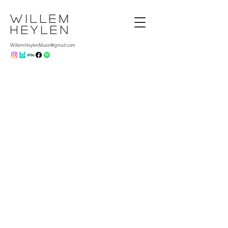
Willem
Heylen
WillemHeylenMusic@gmail.com