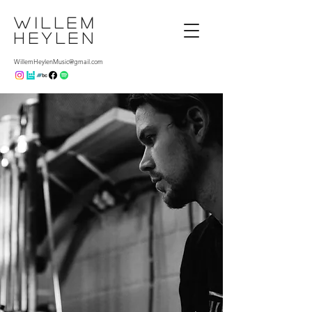
Willem
Heylen
WillemHeylenMusic@gmail.com